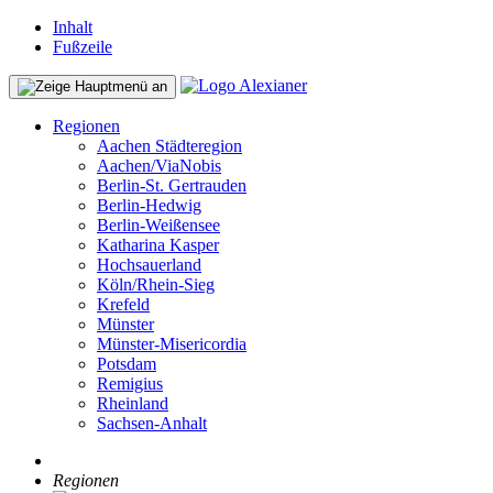
Inhalt
Fußzeile
Regionen
Aachen Städteregion
Aachen/ViaNobis
Berlin-St. Gertrauden
Berlin-Hedwig
Berlin-Weißensee
Katharina Kasper
Hochsauerland
Köln/Rhein-Sieg
Krefeld
Münster
Münster-Misericordia
Potsdam
Remigius
Rheinland
Sachsen-Anhalt
Regionen